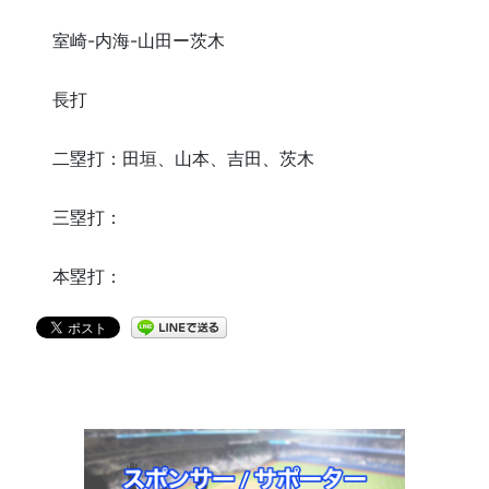
室崎-内海-山田ー茨木
長打
二塁打：田垣、山本、吉田、茨木
三塁打：
本塁打：