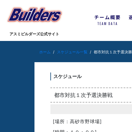
チーム概要
TEAM DATA
アスミビルダーズ公式サイト
ホーム
スケジュール一覧
都市対抗１次予選決勝
スケジュール
都市対抗１次予選決勝戦
[場所：高砂市野球場]
[時間：１０：００]